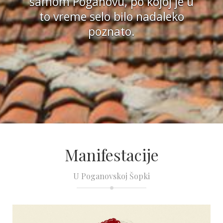
samom Poganovu, po kojoj je u
to vreme selo bilo nadaleko
poznato.
Manifestacije
U Poganovskoj Šopki