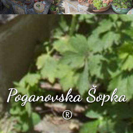
Poganovska Šopka
®