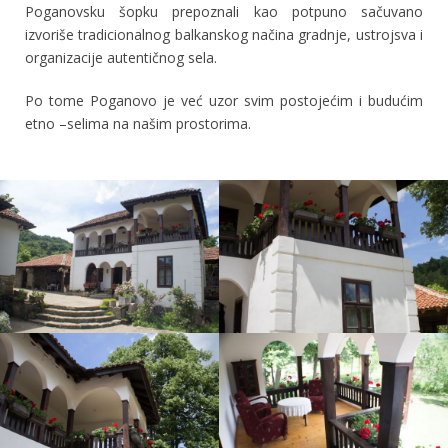
Poganovsku šopku prepoznali kao potpuno sačuvano
izvoriše tradicionalnog balkanskog načina gradnje, ustrojsva i
organizacije autentičnog sela.
Po tome Poganovo je već uzor svim postojećim i budućim
etno –selima na našim prostorima.