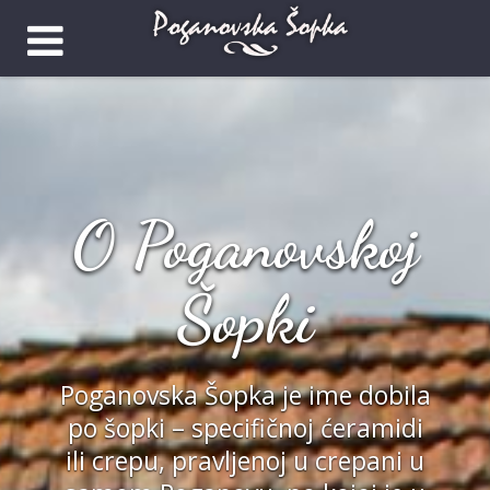
O Poganovskoj
Šopki
Poganovska Šopka je ime dobila
po šopki – specifičnoj ćeramidi
ili crepu, pravljenoj u crepani u