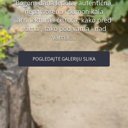
Bogom dana lepota, autentična,
nepatvorena i samonikala
arhitektura i čistoća, kako pred
vama , tako pod vama i nad
vama….
POGLEDAJTE GALERIJU SLIKA