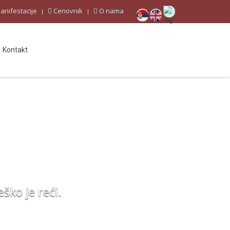
anifestacije
Cenovnik
O nama
Kontakt
eško je reći.