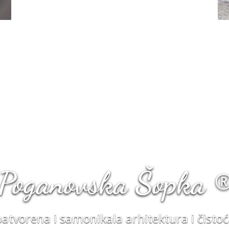
Poganovska Šopka 
tvorena i samonikala arhitektura i čisto