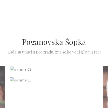
Poganovska Šopka
Kada su unuci u Beogradu, zna se ko vodi glavnu reč!