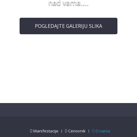
nad vama….
POGLEDAJTE GALERIJU SLIKA
Manifestacije
Cenovnik
O nama