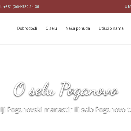
M
:
+381 (0)64/389-54-06
Dobrodošli
O selu
Naša ponuda
Utisci o nama
O selu Poganovo
riji Poganovski manastir ili selo Poganovo t