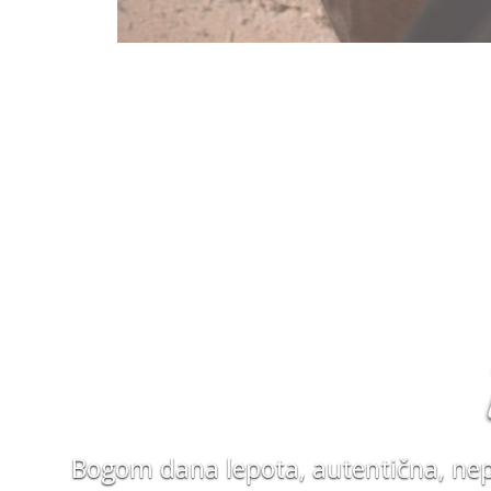
Bogom dana lepota, autentična, nepa