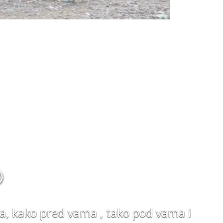
®
ća, kako pred vama , tako pod vama i