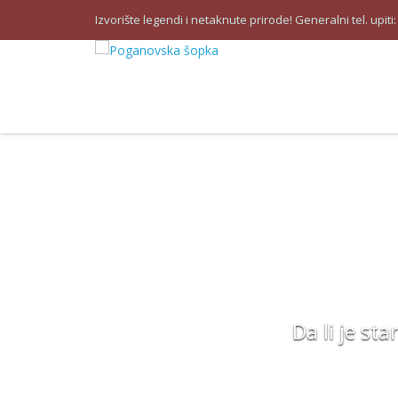
Izvorište legendi i netaknute prirode! Generalni tel. upiti
Da li je sta