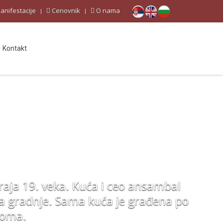
anifestacije
Cenovnik
O nama
Kontakt
aja 19. veka. Kuća i ceo ansambal
a gradnje. Sama kuća je građena po
doma.