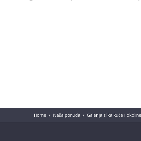
Home
Naša ponuda
Galerija slika kuće i okolin