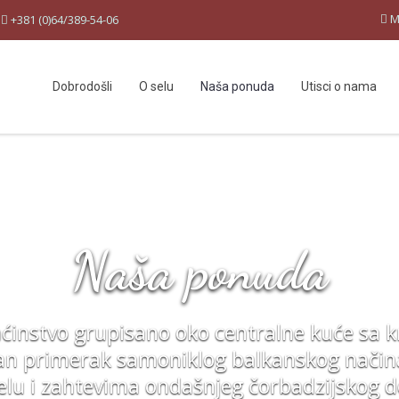
M
:
+381 (0)64/389-54-06
Dobrodošli
O selu
Naša ponuda
Utisci o nama
Naša ponuda
instvo grupisano oko centralne kuće sa kr
čan primerak samoniklog balkanskog način
lu i zahtevima ondašnjeg čorbadzijskog 