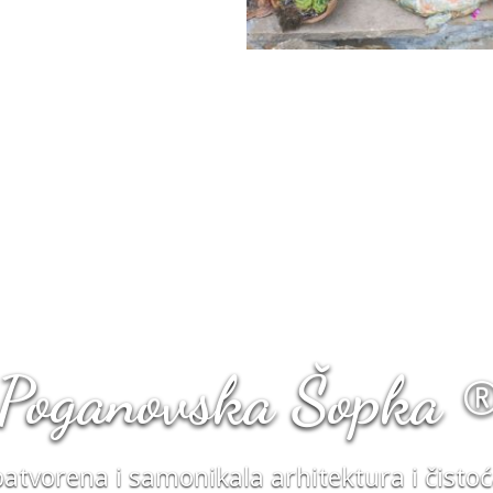
Poganovska Šopka 
tvorena i samonikala arhitektura i čisto