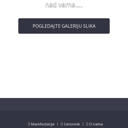
nad vama….
POGLEDAJTE GALERIJU SLIKA
e
Manifestacije
Cenovnik
O nama