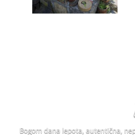
Bogom dana lepota, autentična, nepa