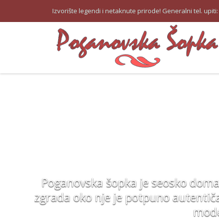
Izvorište legendi i netaknute prirode! Generalni tel. upiti
Poganovska šopka je seosko domać
zgrada oko nje je potpuno autenti
mode