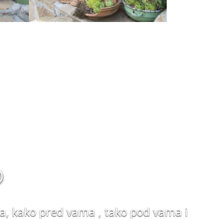
®
ća, kako pred vama , tako pod vama i